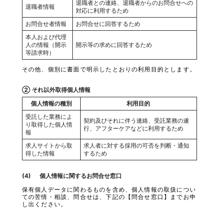
退職者との連絡、退職者からのお問合せへの
退職者情報
対応に利用するため
お問合せ者情報
お問合せに回答するため
本人および代理
人の情報（開示
開示等の求めに回答するため
等請求時）
その他、個別に書面で明示したとおりの利用目的とします。
② それ以外取得個人情報
個人情報の種別
利用目的
受託した業務によ
契約及びそれに伴う連絡、受託業務の遂
り取得した個人情
行、アフターケアなどに利用するため
報
求人サイトから取
求人者に対する採用の可否を判断・通知
得した情報
するため
個人情報に関するお問合せ窓口
保有個人データに関わるものを含め、個人情報の取扱につい
ての苦情・相談、問合せは、下記の【問合せ窓口】までお申
し出ください。