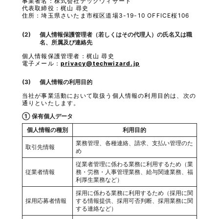
事業者名：株式会社テックウィザード
代表取締役：梶山 尋史
住所：埼玉県さいたま市桜区道場3-19-10 OFFICE桜106
個人情報保護管理者（若しくはその代理人）の氏名又は職
名、所属及び連絡先
個人情報保護管理者：梶山 尋史
電子メール：
privacy@techwizard.jp
個人情報の利用目的
当社が事業活動において取扱う個人情報の利用目的は、次の
通りといたします。
① 保有個人データ
個人情報の種別
利用目的
業務管理、各種連絡、請求、支払い管理のた
取引先情報
め
従業者管理に係わる業務に利用するため（業
従業者情報
務・労務・人事管理業務、給与関連業務、福
利厚生業務など）
採用に係わる業務に利用するため（採用に関
採用応募者情報
する情報提供、採用可否判断、採用業務に関
する連絡など）