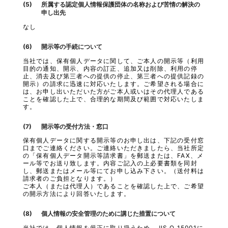
所属する認定個人情報保護団体の名称および苦情の解決の
申し出先
なし
開示等の手続について
当社では、保有個人データに関して、ご本人の開示等（利用
目的の通知、開示、内容の訂正、追加又は削除、利用の停
止、消去及び第三者への提供の停止、第三者への提供記録の
開示）の請求に迅速に対応いたします。ご希望される場合に
は、お申し出いただいた方がご本人或いはその代理人である
ことを確認した上で、合理的な期間及び範囲で対応いたしま
す。
開示等の受付方法・窓口
保有個人データに関する開示等のお申し出は、下記の受付窓
口までご連絡ください。ご連絡いただきましたら、当社所定
の「保有個人データ開示等請求書」を郵送または、FAX、メ
ール等でお送り致します。内容ご記入の上必要書類を同封
し、郵送またはメール等にてお申し込み下さい。（送付料は
請求者のご負担となります。）
ご本人（または代理人）であることを確認した上で、ご希望
の開示方法により回答いたします。
個人情報の安全管理のために講じた措置について
当社では、個人情報を厳正に取り扱うため、JIS Q 15001に