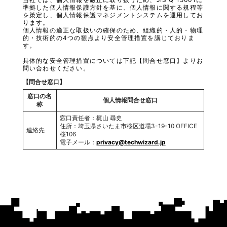
準拠した個人情報保護方針を基に、個人情報に関する規程等
を策定し、個人情報保護マネジメントシステムを運用してお
ります。
個人情報の適正な取扱いの確保のため、組織的・人的・物理
的・技術的の4つの観点より安全管理措置を講じておりま
す。
具体的な安全管理措置については下記【問合せ窓口】よりお
問い合わせください。
【問合せ窓口】
窓口の名
個人情報問合せ窓口
称
窓口責任者：梶山 尋史
住所：埼玉県さいたま市桜区道場3-19-10 OFFICE
連絡先
桜106
電子メール：
privacy@techwizard.jp